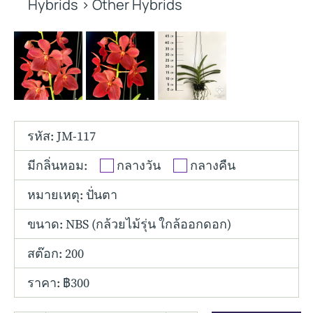
Other Hybrids
Hybrids
>
Other Hybrids
Tolumnia
Vanda
รหัส: JM-117
มีกลิ่นหอม:
กลางวัน
กลางคืน
หมายเหตุ: ปั่นตา
ขนาด:
NBS (กล้วยไม้รุ่น ใกล้ออกดอก)
สต๊อก: 200
ราคา: ฿300