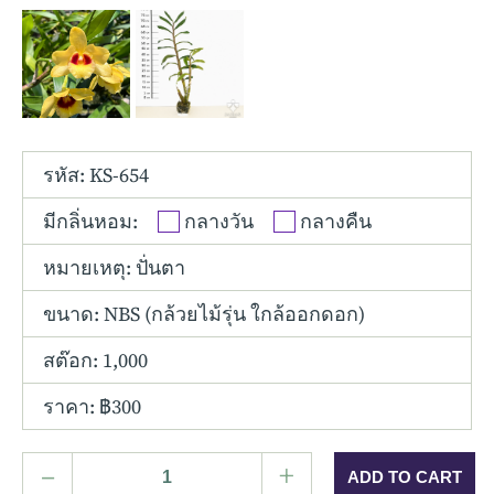
Other Hybrids
Tolumnia
Vanda
รหัส: KS-654
มีกลิ่นหอม:
กลางวัน
กลางคืน
หมายเหตุ: ปั่นตา
ขนาด:
NBS (กล้วยไม้รุ่น ใกล้ออกดอก)
สต๊อก: 1,000
ราคา: ฿300
–
+