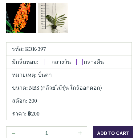
Other Hybrids
Tolumnia
Vanda
รหัส: KOK-397
มีกลิ่นหอม:
กลางวัน
กลางคืน
หมายเหตุ: ปั่นตา
ขนาด:
NBS (กล้วยไม้รุ่น ใกล้ออกดอก)
สต๊อก: 200
ราคา: ฿200
–
+