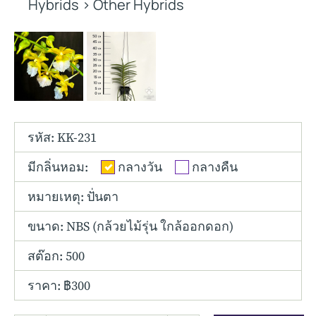
Other Hybrids
Hybrids
>
Other Hybrids
Tolumnia
Vanda
รหัส: KK-231
มีกลิ่นหอม:
กลางวัน
กลางคืน
หมายเหตุ: ปั่นตา
ขนาด:
NBS (กล้วยไม้รุ่น ใกล้ออกดอก)
สต๊อก: 500
ราคา: ฿300